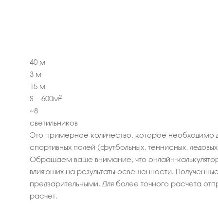
40
м
3
м
15
м
2
S =
600
м
~
8
светильников
Это примерное количество, которое необходимо 
спортивных полей (футбольных, теннисных, ледовых)
Обращаем ваше внимание, что онлайн-калькулятор
влияющих на результаты освещенности. Полученные 
предварительными. Для более точного расчета отп
расчет.