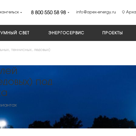
хангельск
8 800 550 58 98
info@apex-energy.ru
Архан
УМНЫЙ СВЕТ
ЭНЕРГОСЕРВИС
ПРОЕКТЫ
ных, теннисных, ледовых)
олей
едовых) под
жа
риантах