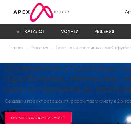
Ар
КАТАЛОГ
УСЛУГИ
РЕШЕНИЯ
—
—
Главная
Решения
Освещение спортивных полей (футболь
Освещение спортивных п
(футбольных, теннисных, л
ключ от проекта до монта
Создадим проект освещения, рассчитаем смету в 2-х ва
ОСТАВИТЬ ЗАЯВКУ НА РАСЧЕТ