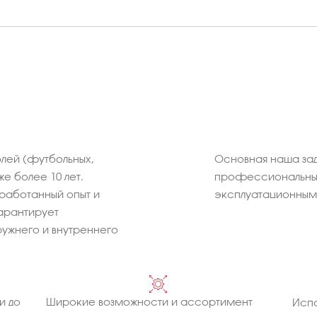
лей (футбольных,
Основная наша зад
же более 10 лет.
профессиональных
работанный опыт и
эксплуатационным 
арантирует
ужнего и внутреннего
и до
Широкие возможности и ассортимент
Испо