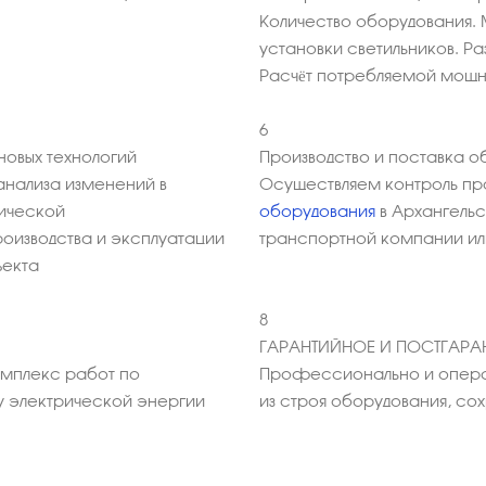
Количество оборудования. 
установки светильников. Р
Расчёт потребляемой мощ
6
овых технологий
Производство и поставка о
анализа изменений в
Осуществляем контроль пр
мической
оборудования
в Архангельс
оизводства и эксплуатации
транспортной компании или
ъекта
8
ГАРАНТИЙНОЕ И ПОСТГАР
омплекс работ по
Профессионально и опера
у электрической энергии
из строя оборудования, с