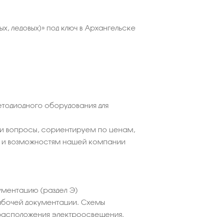
, ледовых)» под ключ в Архангельске
етодиодного оборудования для
ши вопросы, сориентируем по ценам,
 и возможностям нашей компании
ментацию (раздел Э)
абочей документации. Схемы
расположения электроосвещения.