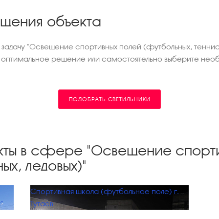
ещения объекта
 задачу "Освещение спортивных полей (футбольных, теннис
 оптимальное решение или самостоятельно выберите необ
ПОДОБРАТЬ СВЕТИЛЬНИКИ
кты в сфере "Освещение спорт
ых, ледовых)"
Спортивная школа (футбольное поле) г.
"
Тутаев