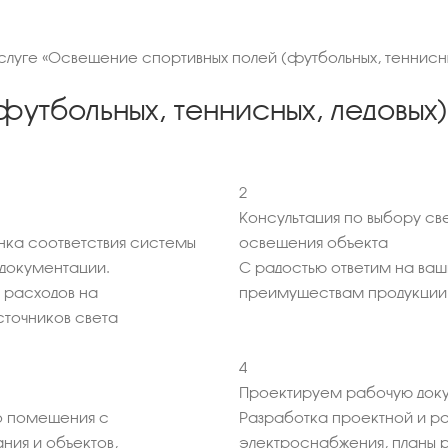
слуге «Освещение спортивных полей (футбольных, теннисных
утбольных, теннисных, ледовых)
2
Консультация по выбору св
нка соответствия системы
освещения объекта
документации.
С радостью ответим на ва
 расходов на
преимуществам продукции
точников света
4
Проектируем рабочую доку
 помещения с
Разработка проектной и р
ния и объектов,
электроснабжения, планы 