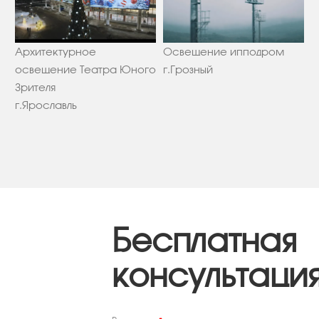
Архитектурное
Освещение ипподром
Э
освещение Театра Юного
г.Грозный
г
Зрителя
г.Ярославль
Бесплатная
консультаци