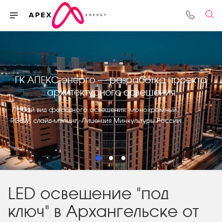
ГК АПЕКС-энерго – разработка проекта
архитектурного освещения
Любой вид фасадного освещения: монохромный,
RGBW, слайд-мэпинг. Лицензия Минкультуры России
LED освещение "под
ключ" в Архангельске от