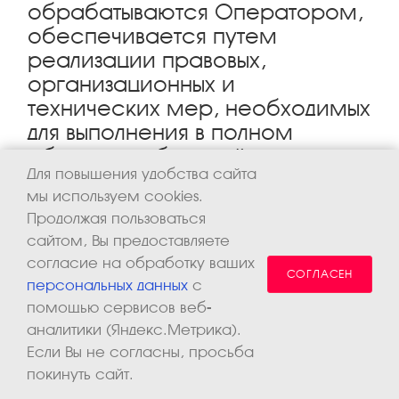
обрабатываются Оператором,
обеспечивается путем
реализации правовых,
организационных и
технических мер, необходимых
для выполнения в полном
объеме требований
Для повышения удобства сайта
действующего
мы используем cookies.
законодательства в области
Продолжая пользоваться
защиты персональных данных.
сайтом, Вы предоставляете
согласие на обработку ваших
10.1. Оператор обеспечивает сохранность
СОГЛАСЕН
персональных данных
с
персональных данных и принимает все возможные
помощью сервисов веб-
меры, исключающие доступ к персональным
аналитики (Яндекс.Метрика).
данным неуполномоченных лиц.
Если Вы не согласны, просьба
покинуть сайт.
10.2. Персональные данные Пользователя никогда,