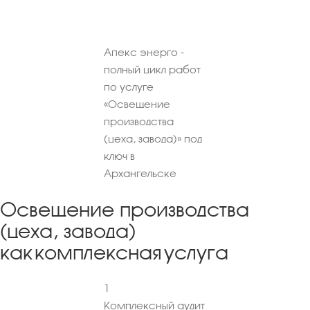
Апекс энерго -
полный цикл работ
по услуге
«Освещение
производства
(цеха, завода)» под
ключ в
Архангельске
Освещение производства
(цеха, завода)
как комплексная услуга
1
Комплексный аудит