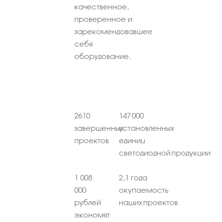
качественное,
проверенное и
зарекомендовавшее
себя
оборудование.
2610
147 000
завершенных
установленных
проектов
единиц
светодиодной продукции
1 008
2,1 года
000
окупаемость
рублей
наших проектов
экономят