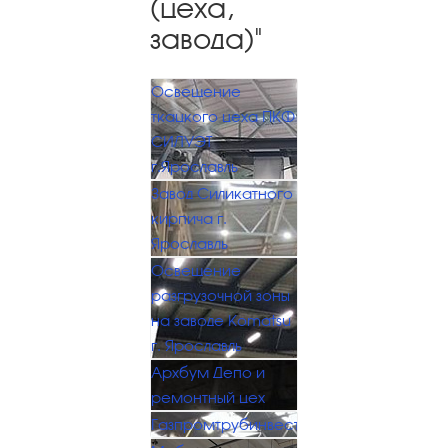
(цеха,
завода)"
Освещение
ткацкого цеха ПКФ
СИЛУЭТ
г.Ярославль
Завод Силикатного
кирпича г.
Ярославль
Освещение
разгрузочной зоны
на заводе Komatsu
г. Ярославль
Архбум Депо и
ремонтный цех
Газпромтрубинвест