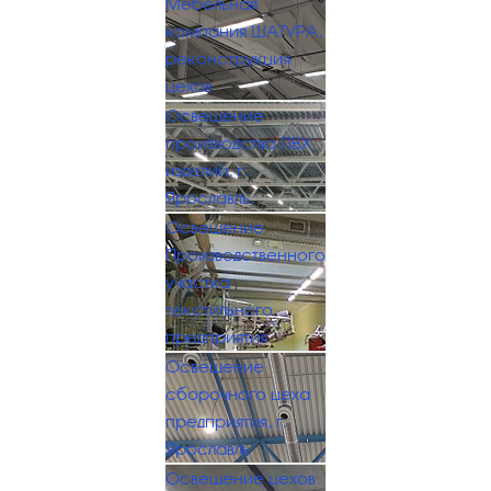
Мебельная
компания ШАТУРА,
реконструкция
цехов
Освещение
производства ПВХ
изделий, г.
Ярославль.
Освещение
Производственного
участка
текстильного
предприятия
Освещение
сборочного цеха
предприятия, г.
Ярославль
Освещение цехов