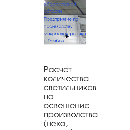
в Ярославской
области
Предприятие по
производству
микроэлектроники
г. Тамбов.
Расчет
количества
светильников
на
освещение
производства
(цеха,