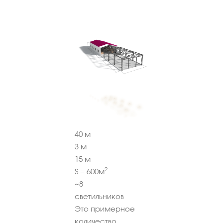
40
м
3
м
15
м
2
S =
600
м
~
8
светильников
Это примерное
количество,