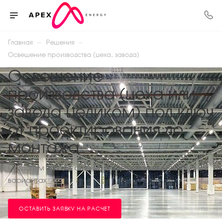
—
—
Главная
Решения
Освещение производства (цеха, завода)
Освещение
производства (цеха или
завода целиком) под ключ
от проектирования до
монтажа
Создадим проект освещения, рассчитаем смету в 2-х
вариантах
ОСТАВИТЬ ЗАЯВКУ НА РАСЧЕТ