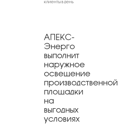
клиенты в день
АПЕКС-
Энерго
выполнит
наружное
освещение
производственной
площадки
на
выгодных
условиях