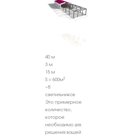
40
м
3
м
15
м
2
S =
600
м
~
8
светильников
Это примерное
количество,
которое
необходимо для
решения вашей