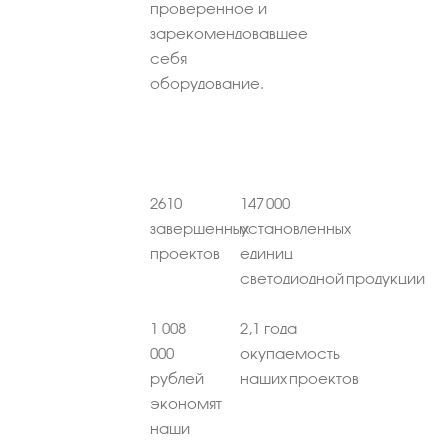
проверенное и
зарекомендовавшее
себя
оборудование.
2610
147 000
завершенных
установленных
проектов
единиц
светодиодной продукции
1 008
2,1 года
000
окупаемость
рублей
наших проектов
экономят
наши