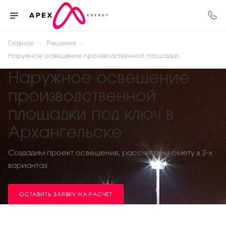
—
—
Главная
Решения
Наружное освещение производственной площадки
Наружное освещение
производственной
площадки под ключ в
Архангельске
Создадим проект освещения, рассчитаем смету в 2-х
вариантах
ОСТАВИТЬ ЗАЯВКУ НА РАСЧЕТ