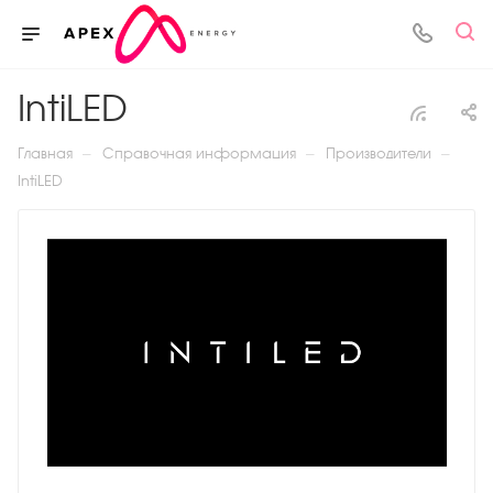
IntiLED
—
—
—
Главная
Справочная информация
Производители
IntiLED