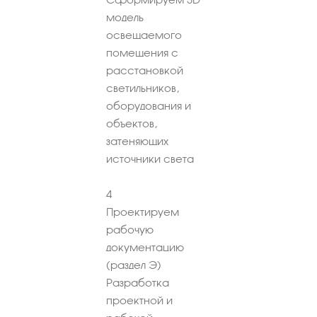
модель
освещаемого
помещения с
расстановкой
светильников,
оборудования и
объектов,
затеняющих
источники света
4
Проектируем
рабочую
документацию
(раздел Э)
Разработка
проектной и