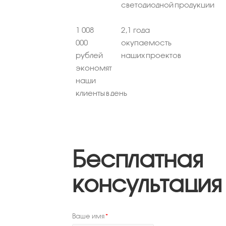
светодиодной продукции
1 008
2,1 года
000
окупаемость
рублей
наших проектов
экономят
наши
клиенты в день
Бесплатная
консультация
Ваше имя
*