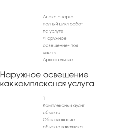
Апекс энерго -
полный цикл работ
по услуге
«Наружное
освещение» под
ключ в
Архангельске
Наружное освещение
как комплексная услуга
1
Комплексный аудит
объекта
Обследование
объекта заказчика.