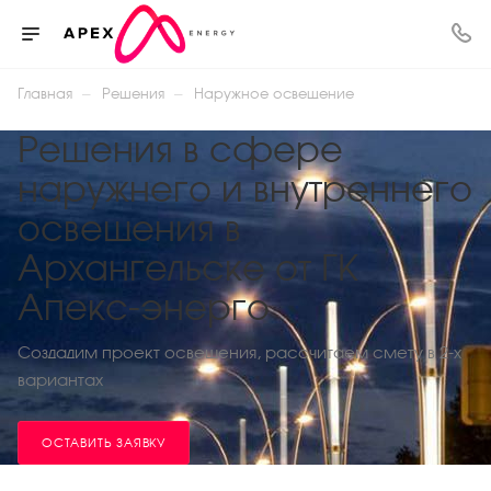
—
—
Главная
Решения
Наружное освещение
Решения в сфере
наружнего и внутреннего
освещения в
Архангельске от ГК
Апекс-энерго
Создадим проект освещения, рассчитаем смету в 2-х
вариантах
ОСТАВИТЬ ЗАЯВКУ