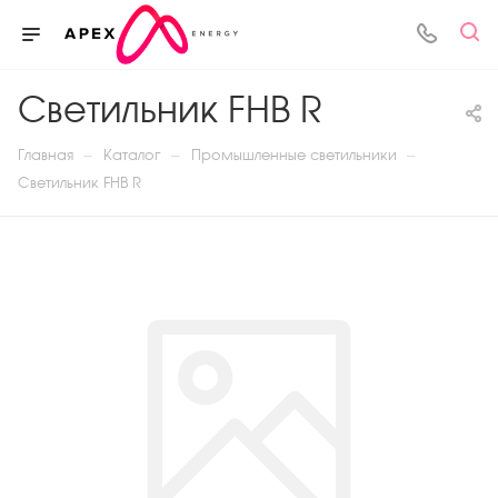
Светильник FHB R
—
—
—
Главная
Каталог
Промышленные светильники
Светильник FHB R